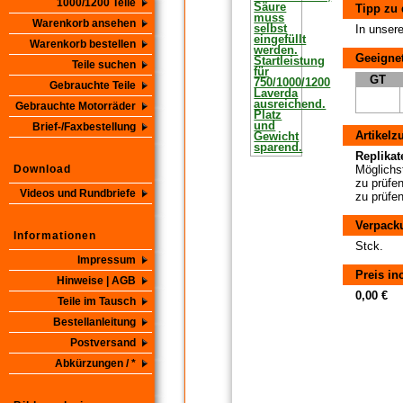
1000/1200 Teile
Tipp zu 
Warenkorb ansehen
In unsere
Warenkorb bestellen
Geeignet
Teile suchen
GT
Gebrauchte Teile
Gebrauchte Motorräder
Brief-/Faxbestellung
Artikelz
Replikate
Download
Möglichst
zu prüfen
Videos und Rundbriefe
zu prüfen
Verpack
Informationen
Stck.
Impressum
Preis in
Hinweise | AGB
0,00 €
Teile im Tausch
Bestellanleitung
Postversand
Abkürzungen / *