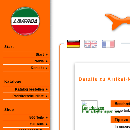
Start
Start
News
Kontakt
Details zu Artikel-
Kataloge
Katalog bestellen
Preiskorrekturliste
Beschre
Shop
Lagerbol
500 Teile
Tipp zu 
750 Teile
In unsere