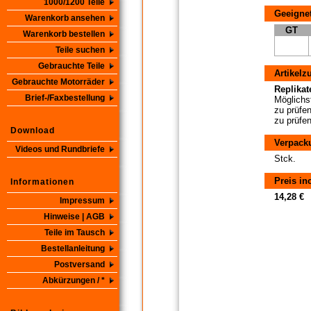
1000/1200 Teile
Geeignet
Warenkorb ansehen
GT
Warenkorb bestellen
Teile suchen
Gebrauchte Teile
Artikelz
Gebrauchte Motorräder
Replikate
Brief-/Faxbestellung
Möglichst
zu prüfen
zu prüfen
Download
Verpack
Videos und Rundbriefe
Stck.
Preis in
Informationen
14,28 €
Impressum
Hinweise | AGB
Teile im Tausch
Bestellanleitung
Postversand
Abkürzungen / *