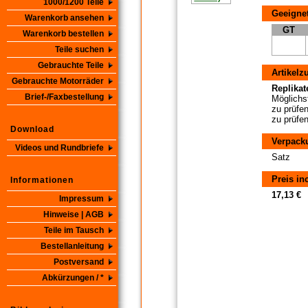
1000/1200 Teile
Geeignet
Warenkorb ansehen
GT
Warenkorb bestellen
Teile suchen
Gebrauchte Teile
Artikelz
Gebrauchte Motorräder
Replikate
Brief-/Faxbestellung
Möglichst
zu prüfen
zu prüfen
Download
Verpack
Videos und Rundbriefe
Satz
Preis in
Informationen
17,13 €
Impressum
Hinweise | AGB
Teile im Tausch
Bestellanleitung
Postversand
Abkürzungen / *