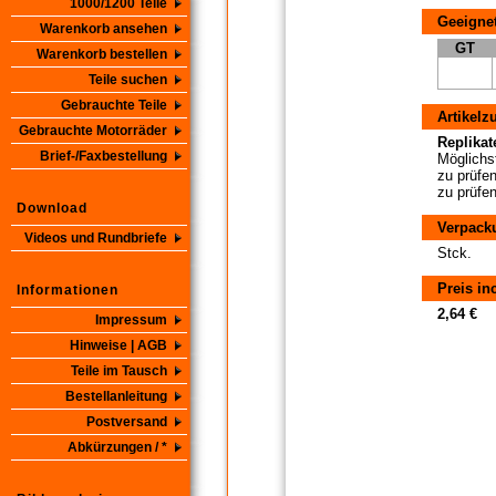
1000/1200 Teile
Geeignet
Warenkorb ansehen
GT
Warenkorb bestellen
Teile suchen
Gebrauchte Teile
Artikelz
Gebrauchte Motorräder
Replikate
Brief-/Faxbestellung
Möglichst
zu prüfen
zu prüfen
Download
Verpack
Videos und Rundbriefe
Stck.
Preis in
Informationen
2,64 €
Impressum
Hinweise | AGB
Teile im Tausch
Bestellanleitung
Postversand
Abkürzungen / *