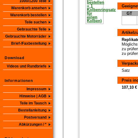
1000/1200 Teile
Geeignet
Warenkorb ansehen
GT
Warenkorb bestellen
Teile suchen
Gebrauchte Teile
Artikelz
Gebrauchte Motorräder
Replikate
Brief-/Faxbestellung
Möglichst
zu prüfen
zu prüfen
Download
Verpack
Videos und Rundbriefe
Satz
Preis in
Informationen
107,10 €
Impressum
Hinweise | AGB
Teile im Tausch
Bestellanleitung
Postversand
Abkürzungen / *