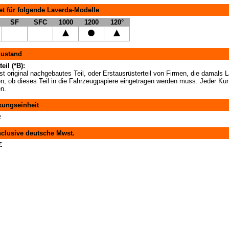
t für folgende Laverda-Modelle
SF
SFC
1000
1200
120°
zustand
eil (*B):
t original nachgebautes Teil, oder Erstausrüsterteil von Firmen, die damals La
en, ob dieses Teil in die Fahrzeugpapiere eingetragen werden muss. Jeder Kun
en.
kungseinheit
z
nclusive deutsche Mwst.
€