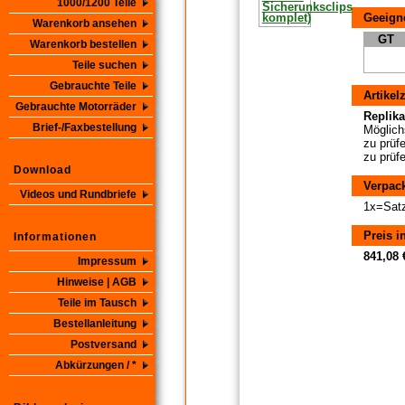
1000/1200 Teile
Geeigne
Warenkorb ansehen
GT
Warenkorb bestellen
Teile suchen
Gebrauchte Teile
Artikel
Gebrauchte Motorräder
Replikat
Brief-/Faxbestellung
Möglichs
zu prüf
zu prüf
Download
Verpac
Videos und Rundbriefe
1x=Sat
Preis i
Informationen
841,08 
Impressum
Hinweise | AGB
Teile im Tausch
Bestellanleitung
Postversand
Abkürzungen / *