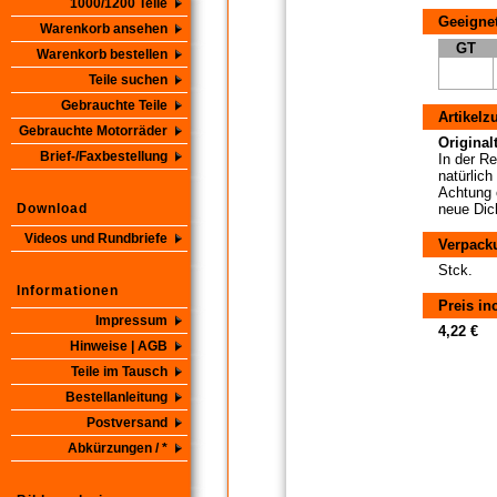
1000/1200 Teile
Geeignet
Warenkorb ansehen
GT
Warenkorb bestellen
Teile suchen
Gebrauchte Teile
Artikelz
Gebrauchte Motorräder
Originalt
Brief-/Faxbestellung
In der R
natürlich
Achtung 
Download
neue Dic
Videos und Rundbriefe
Verpack
Stck.
Informationen
Preis in
Impressum
4,22 €
Hinweise | AGB
Teile im Tausch
Bestellanleitung
Postversand
Abkürzungen / *