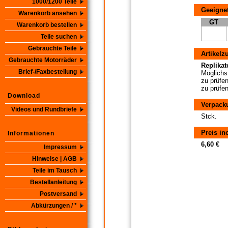
1000/1200 Teile
Geeignet
Warenkorb ansehen
GT
Warenkorb bestellen
Teile suchen
Gebrauchte Teile
Artikelz
Gebrauchte Motorräder
Replikate
Brief-/Faxbestellung
Möglichst
zu prüfen
zu prüfen
Download
Verpack
Videos und Rundbriefe
Stck.
Preis in
Informationen
6,60 €
Impressum
Hinweise | AGB
Teile im Tausch
Bestellanleitung
Postversand
Abkürzungen / *