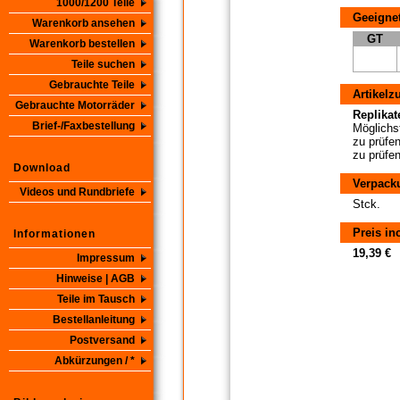
1000/1200 Teile
Geeignet
Warenkorb ansehen
GT
Warenkorb bestellen
Teile suchen
Gebrauchte Teile
Artikelz
Gebrauchte Motorräder
Replikate
Brief-/Faxbestellung
Möglichst
zu prüfen
zu prüfen
Download
Verpack
Videos und Rundbriefe
Stck.
Preis in
Informationen
19,39 €
Impressum
Hinweise | AGB
Teile im Tausch
Bestellanleitung
Postversand
Abkürzungen / *