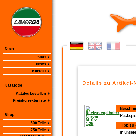
Start
Start
News
Kontakt
Details zu Artikel-
Kataloge
Katalog bestellen
Preiskorrekturliste
Beschre
Shop
Rückspie
500 Teile
Tipp zu 
750 Teile
In unsere