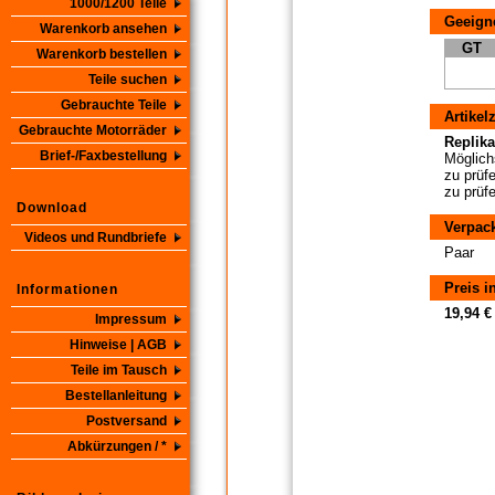
1000/1200 Teile
Geeigne
Warenkorb ansehen
GT
Warenkorb bestellen
Teile suchen
Gebrauchte Teile
Artikel
Gebrauchte Motorräder
Replikat
Brief-/Faxbestellung
Möglichs
zu prüf
zu prüf
Download
Verpac
Videos und Rundbriefe
Paar
Preis i
Informationen
19,94 €
Impressum
Hinweise | AGB
Teile im Tausch
Bestellanleitung
Postversand
Abkürzungen / *