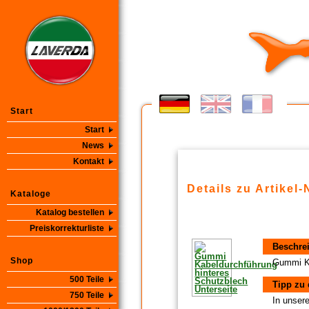
Start
Start
News
Kontakt
Details zu Artikel-
Kataloge
Katalog bestellen
Preiskorrekturliste
Beschre
Shop
Gummi Ka
500 Teile
Tipp zu 
750 Teile
In unsere