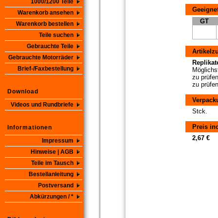
1000/1200 Teile
Geeignet
Warenkorb ansehen
GT
Warenkorb bestellen
Teile suchen
Gebrauchte Teile
Artikelz
Gebrauchte Motorräder
Replikate
Brief-/Faxbestellung
Möglichst
zu prüfen
zu prüfen
Download
Verpack
Videos und Rundbriefe
Stck.
Preis in
Informationen
2,67 €
Impressum
Hinweise | AGB
Teile im Tausch
Bestellanleitung
Postversand
Abkürzungen / *