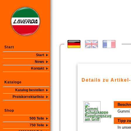
Start
Start
News
Kontakt
Details zu Artikel
Kataloge
Katalog bestellen
Preiskorrekturliste
Beschr
Shop
Gummi 
500 Teile
Tipp zu
750 Teile
In unse