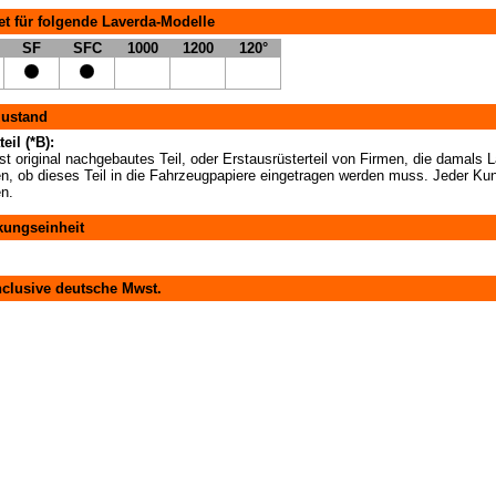
t für folgende Laverda-Modelle
SF
SFC
1000
1200
120°
zustand
eil (*B):
t original nachgebautes Teil, oder Erstausrüsterteil von Firmen, die damals La
en, ob dieses Teil in die Fahrzeugpapiere eingetragen werden muss. Jeder Kun
en.
kungseinheit
nclusive deutsche Mwst.