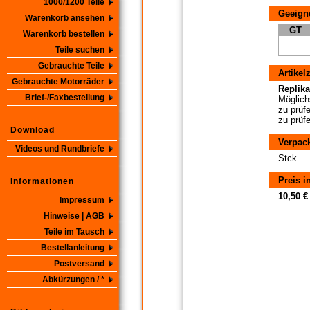
1000/1200 Teile
Geeigne
Warenkorb ansehen
GT
Warenkorb bestellen
Teile suchen
Gebrauchte Teile
Artikel
Gebrauchte Motorräder
Replikat
Brief-/Faxbestellung
Möglichs
zu prüf
zu prüf
Download
Verpac
Videos und Rundbriefe
Stck.
Preis i
Informationen
10,50 €
Impressum
Hinweise | AGB
Teile im Tausch
Bestellanleitung
Postversand
Abkürzungen / *