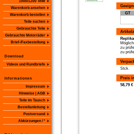
1000/1200 Teile
Geeigne
Warenkorb ansehen
GT
Warenkorb bestellen
Teile suchen
Gebrauchte Teile
Artikel
Gebrauchte Motorräder
Replikat
Brief-/Faxbestellung
Möglichs
zu prüf
zu prüf
Download
Verpac
Videos und Rundbriefe
Stck.
Preis i
Informationen
58,79 €
Impressum
Hinweise | AGB
Teile im Tausch
Bestellanleitung
Postversand
Abkürzungen / *