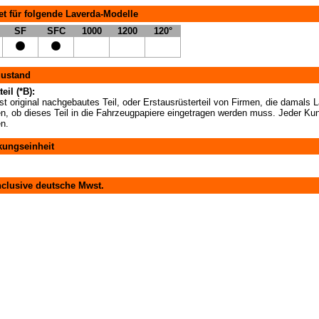
t für folgende Laverda-Modelle
SF
SFC
1000
1200
120°
zustand
eil (*B):
t original nachgebautes Teil, oder Erstausrüsterteil von Firmen, die damals La
en, ob dieses Teil in die Fahrzeugpapiere eingetragen werden muss. Jeder Kun
en.
kungseinheit
nclusive deutsche Mwst.