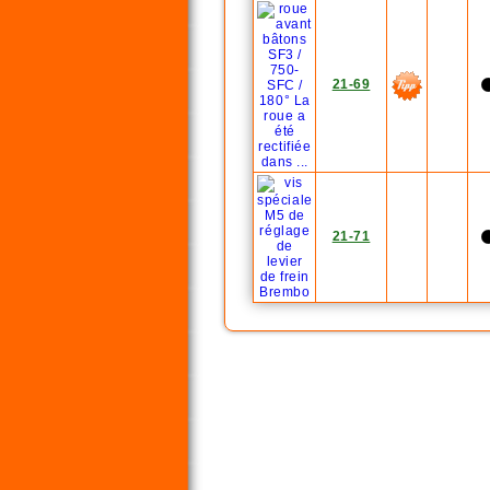
21-69
21-71