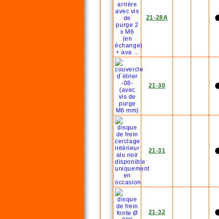
21-28A
21-30
21-31
21-32