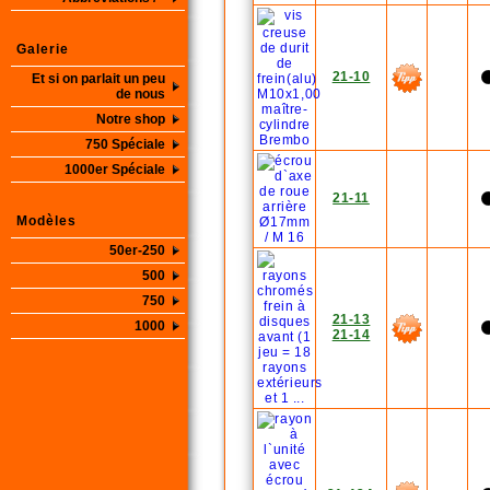
Galerie
21-10
Et si on parlait un peu
de nous
Notre shop
750 Spéciale
1000er Spéciale
21-11
Modèles
50er-250
500
750
21-13
1000
21-14