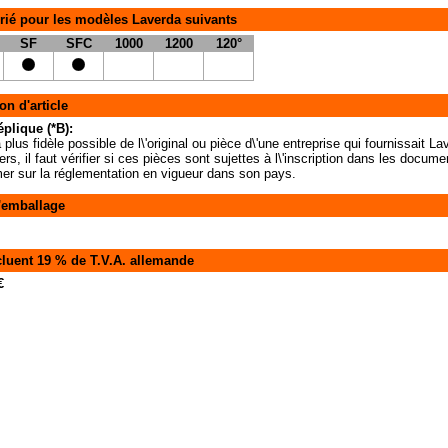
rié pour les modèles Laverda suivants
SF
SFC
1000
1200
120°
on d'article
éplique (*B):
 plus fidèle possible de l\'original ou pièce d\'une entreprise qui fournissait 
iers, il faut vérifier si ces pièces sont sujettes à l\'inscription dans les docu
rmer sur la réglementation en vigueur dans son pays.
'emballage
cluent 19 % de T.V.A. allemande
€