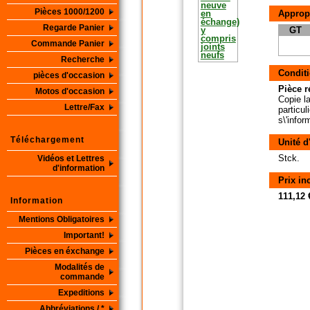
Pièces 1000/1200
Approp
Regarde Panier
GT
Commande Panier
Recherche
Conditi
pièces d'occasion
Pièce r
Motos d'occasion
Copie la
Lettre/Fax
particul
s\'info
Téléchargement
Unité d
Stck.
Vidéos et Lettres
d'information
Prix in
111,12 
Information
Mentions Obligatoires
Important!
Pièces en éxchange
Modalités de
commande
Expeditions
Abbréviations / *