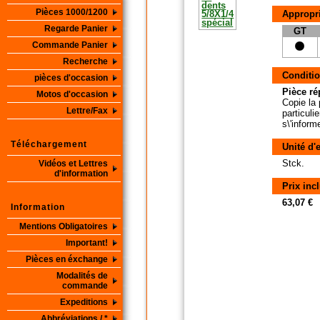
Pièces 1000/1200
Appropri
Regarde Panier
GT
Commande Panier
Recherche
Conditio
pièces d'occasion
Pièce ré
Motos d'occasion
Copie la 
Lettre/Fax
particuli
s\'inform
Téléchargement
Unité d'
Stck.
Vidéos et Lettres
d'information
Prix inc
63,07 €
Information
Mentions Obligatoires
Important!
Pièces en éxchange
Modalités de
commande
Expeditions
Abbréviations / *