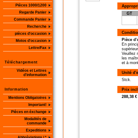
Pièces 1000/1200
Appropri
Regarde Panier
GT
Commande Panier
Recherche
Conditio
pièces d'occasion
Pièce d'o
Motos d'occasion
En princi
Lettre/Fax
supérieur
Veuillez 
les maîtr
Téléchargement
et à mon
Vidéos et Lettres
Unité d'
d'information
Stck.
Information
Prix inc
288,38 €
Mentions Obligatoires
Important!
Pièces en éxchange
Modalités de
commande
Expeditions
Abbréviations / *