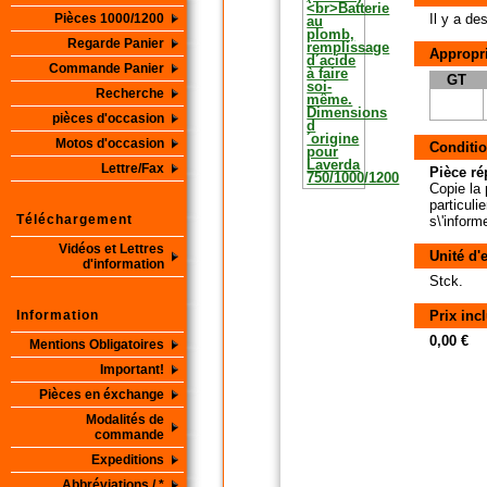
Pièces 1000/1200
Il y a d
Regarde Panier
Appropri
Commande Panier
GT
Recherche
pièces d'occasion
Motos d'occasion
Conditio
Lettre/Fax
Pièce ré
Copie la 
particuli
Téléchargement
s\'inform
Vidéos et Lettres
Unité d'
d'information
Stck.
Information
Prix inc
0,00 €
Mentions Obligatoires
Important!
Pièces en éxchange
Modalités de
commande
Expeditions
Abbréviations / *