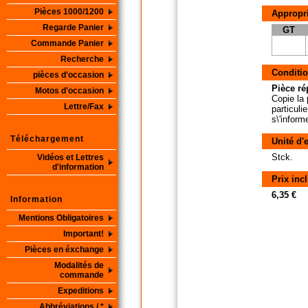
Pièces 1000/1200
Appropri
Regarde Panier
GT
Commande Panier
Recherche
Conditio
pièces d'occasion
Pièce ré
Motos d'occasion
Copie la 
Lettre/Fax
particuli
s\'inform
Téléchargement
Unité d'
Stck.
Vidéos et Lettres
d'information
Prix inc
6,35 €
Information
Mentions Obligatoires
Important!
Pièces en éxchange
Modalités de
commande
Expeditions
Abbréviations / *