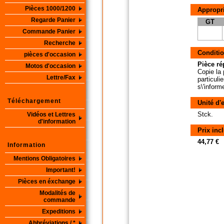
Pièces 1000/1200
Appropri
Regarde Panier
GT
Commande Panier
Recherche
Conditio
pièces d'occasion
Pièce ré
Motos d'occasion
Copie la 
Lettre/Fax
particuli
s\'inform
Téléchargement
Unité d'
Stck.
Vidéos et Lettres
d'information
Prix inc
44,77 €
Information
Mentions Obligatoires
Important!
Pièces en éxchange
Modalités de
commande
Expeditions
Abbréviations / *