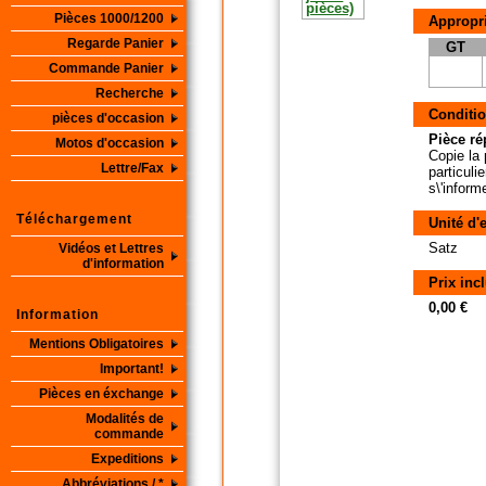
Pièces 1000/1200
Appropri
Regarde Panier
GT
Commande Panier
Recherche
Conditio
pièces d'occasion
Pièce ré
Motos d'occasion
Copie la 
Lettre/Fax
particuli
s\'inform
Téléchargement
Unité d'
Satz
Vidéos et Lettres
d'information
Prix inc
0,00 €
Information
Mentions Obligatoires
Important!
Pièces en éxchange
Modalités de
commande
Expeditions
Abbréviations / *