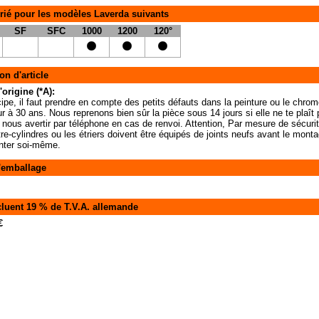
rié pour les modèles Laverda suivants
SF
SFC
1000
1200
120°
on d'article
'origine (*A):
ipe, il faut prendre en compte des petits défauts dans la peinture ou le chrom
ur à 30 ans. Nous reprenons bien sûr la pièce sous 14 jours si elle ne te plaî
z nous avertir par téléphone en cas de renvoi. Attention, Par mesure de sécuri
re-cylindres ou les étriers doivent être équipés de joints neufs avant le monta
nter soi-même.
'emballage
cluent 19 % de T.V.A. allemande
€