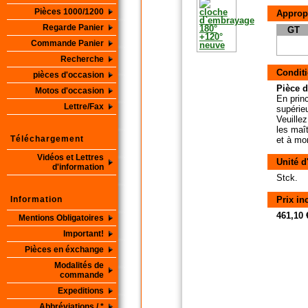
Pièces 1000/1200
Approp
Regarde Panier
GT
Commande Panier
Recherche
Conditi
pièces d'occasion
Pièce d
Motos d'occasion
En princ
Lettre/Fax
supérie
Veuille
les maît
Téléchargement
et à mo
Vidéos et Lettres
Unité d
d'information
Stck.
Information
Prix in
461,10 
Mentions Obligatoires
Important!
Pièces en éxchange
Modalités de
commande
Expeditions
Abbréviations / *