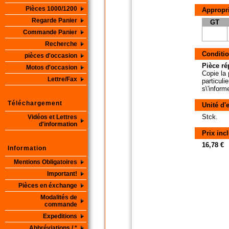
Pièces 1000/1200
Appropri
Regarde Panier
GT
Commande Panier
Recherche
Conditio
pièces d'occasion
Pièce ré
Motos d'occasion
Copie la 
Lettre/Fax
particuli
s\'inform
Téléchargement
Unité d'
Stck.
Vidéos et Lettres
d'information
Prix inc
16,78 €
Information
Mentions Obligatoires
Important!
Pièces en éxchange
Modalités de
commande
Expeditions
Abbréviations / *