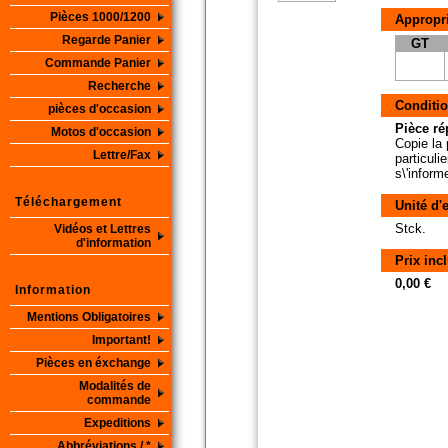
Pièces 1000/1200
Appropri
Regarde Panier
GT
Commande Panier
Recherche
Conditio
pièces d'occasion
Pièce ré
Motos d'occasion
Copie la 
Lettre/Fax
particuli
s\'inform
Téléchargement
Unité d'
Stck.
Vidéos et Lettres
d'information
Prix inc
0,00 €
Information
Mentions Obligatoires
Important!
Pièces en éxchange
Modalités de
commande
Expeditions
Abbréviations / *