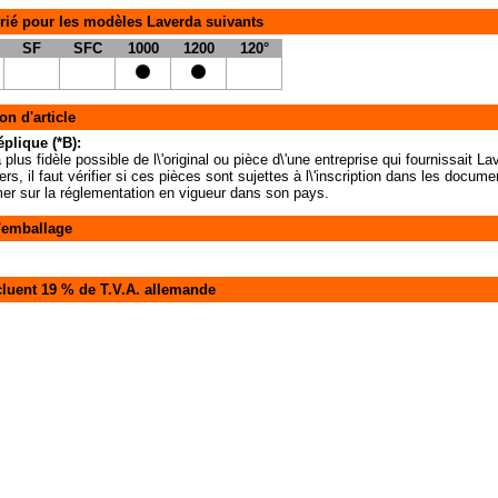
rié pour les modèles Laverda suivants
SF
SFC
1000
1200
120°
on d'article
éplique (*B):
 plus fidèle possible de l\'original ou pièce d\'une entreprise qui fournissait 
iers, il faut vérifier si ces pièces sont sujettes à l\'inscription dans les docu
rmer sur la réglementation en vigueur dans son pays.
'emballage
cluent 19 % de T.V.A. allemande