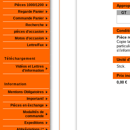
Pièces 1000/1200
Approp
Regarde Panier
GT
Commande Panier
Recherche
Conditi
pièces d'occasion
Pièce r
Motos d'occasion
Copie la
Lettre/Fax
particul
s\'info
Téléchargement
Unité d
Stck.
Vidéos et Lettres
d'information
Prix in
0,00 €
Information
Mentions Obligatoires
Important!
Pièces en éxchange
Modalités de
commande
Expeditions
Abbréviations / *