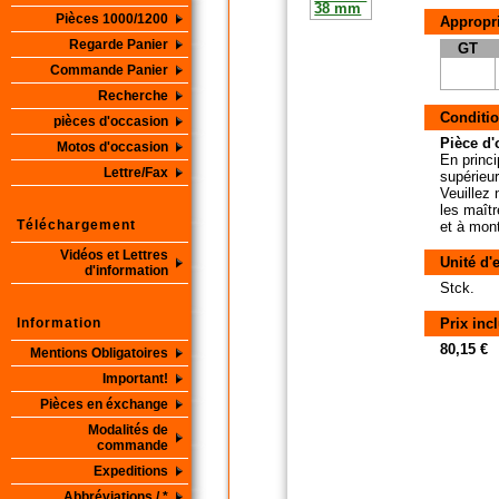
Pièces 1000/1200
Appropri
Regarde Panier
GT
Commande Panier
Recherche
Conditio
pièces d'occasion
Pièce d'o
Motos d'occasion
En princi
Lettre/Fax
supérieur
Veuillez 
les maîtr
Téléchargement
et à mon
Vidéos et Lettres
Unité d'
d'information
Stck.
Information
Prix inc
80,15 €
Mentions Obligatoires
Important!
Pièces en éxchange
Modalités de
commande
Expeditions
Abbréviations / *