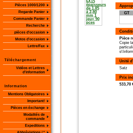
Pièces 1000/1200
Approp
Regarde Panier
GT
Commande Panier
Recherche
Conditi
pièces d'occasion
Pièce r
Motos d'occasion
Copie la
Lettre/Fax
particul
s\'info
Téléchargement
Unité d
Satz
Vidéos et Lettres
d'information
Prix in
533,70 
Information
Mentions Obligatoires
Important!
Pièces en éxchange
Modalités de
commande
Expeditions
Abbréviations / *