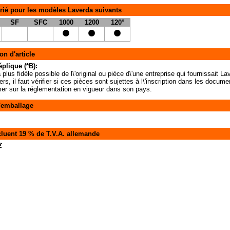
rié pour les modèles Laverda suivants
SF
SFC
1000
1200
120°
on d'article
éplique (*B):
 plus fidèle possible de l\'original ou pièce d\'une entreprise qui fournissait 
iers, il faut vérifier si ces pièces sont sujettes à l\'inscription dans les docu
rmer sur la réglementation en vigueur dans son pays.
'emballage
cluent 19 % de T.V.A. allemande
€