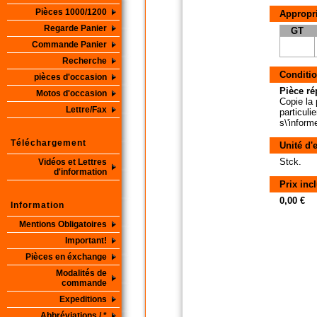
Pièces 1000/1200
Appropri
Regarde Panier
GT
Commande Panier
Recherche
Conditio
pièces d'occasion
Pièce ré
Motos d'occasion
Copie la 
Lettre/Fax
particuli
s\'inform
Téléchargement
Unité d'
Stck.
Vidéos et Lettres
d'information
Prix inc
0,00 €
Information
Mentions Obligatoires
Important!
Pièces en éxchange
Modalités de
commande
Expeditions
Abbréviations / *