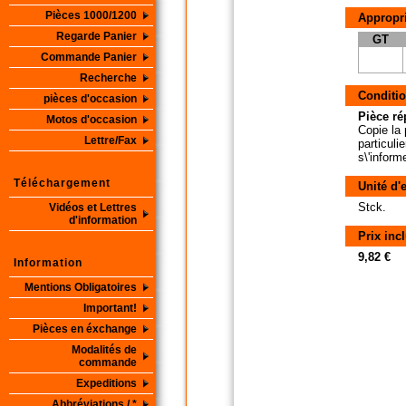
Pièces 1000/1200
Appropri
Regarde Panier
GT
Commande Panier
Recherche
Conditio
pièces d'occasion
Pièce ré
Motos d'occasion
Copie la 
Lettre/Fax
particuli
s\'inform
Téléchargement
Unité d'
Stck.
Vidéos et Lettres
d'information
Prix inc
9,82 €
Information
Mentions Obligatoires
Important!
Pièces en éxchange
Modalités de
commande
Expeditions
Abbréviations / *