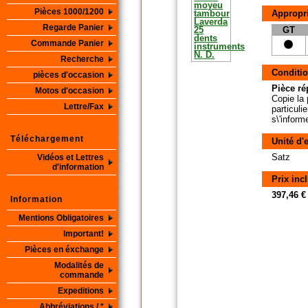
Pièces 1000/1200
Appropri
Regarde Panier
GT
Commande Panier
Recherche
Conditio
pièces d'occasion
Pièce ré
Motos d'occasion
Copie la 
Lettre/Fax
particuli
s\'inform
Téléchargement
Unité d'
Satz
Vidéos et Lettres
d'information
Prix inc
397,46 €
Information
Mentions Obligatoires
Important!
Pièces en éxchange
Modalités de
commande
Expeditions
Abbréviations / *