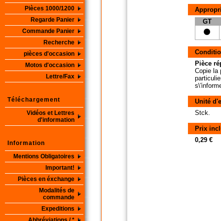
Pièces 1000/1200
Appropri
Regarde Panier
GT
Commande Panier
Recherche
Conditio
pièces d'occasion
Pièce ré
Motos d'occasion
Copie la 
Lettre/Fax
particuli
s\'inform
Téléchargement
Unité d'
Stck.
Vidéos et Lettres
d'information
Prix inc
0,29 €
Information
Mentions Obligatoires
Important!
Pièces en éxchange
Modalités de
commande
Expeditions
Abbréviations / *