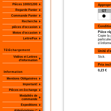
Pièces 1000/1200
Appropri
Regarde Panier
GT
Commande Panier
Recherche
Conditio
pièces d'occasion
Pièce ré
Motos d'occasion
Copie la 
Lettre/Fax
particuli
s\'inform
Téléchargement
Unité d'
Stck.
Vidéos et Lettres
d'information
Prix inc
0,23 €
Information
Mentions Obligatoires
Important!
Pièces en éxchange
Modalités de
commande
Expeditions
Abbréviations / *