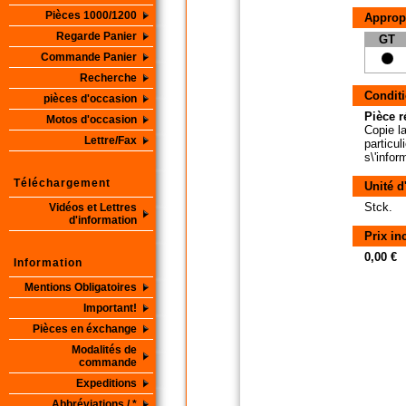
Pièces 1000/1200
Approp
Regarde Panier
GT
Commande Panier
Recherche
Conditi
pièces d'occasion
Pièce r
Motos d'occasion
Copie la
Lettre/Fax
particul
s\'info
Téléchargement
Unité d
Stck.
Vidéos et Lettres
d'information
Prix in
0,00 €
Information
Mentions Obligatoires
Important!
Pièces en éxchange
Modalités de
commande
Expeditions
Abbréviations / *