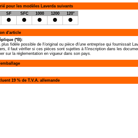
rié pour les modèles Laverda suivants
SF
SFC
1000
1200
120°
on d'article
éplique (*B):
 plus fidèle possible de l\'original ou pièce d\'une entreprise qui fournissait 
iers, il faut vérifier si ces pièces sont sujettes à l\'inscription dans les docu
rmer sur la réglementation en vigueur dans son pays.
'emballage
cluent 19 % de T.V.A. allemande